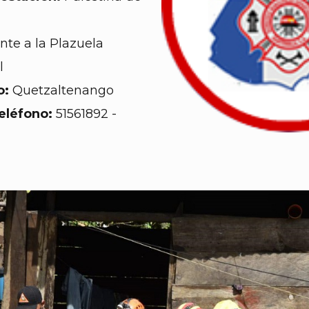
nte a la Plazuela
l
o:
Quetzaltenango
eléfono:
51561892 -