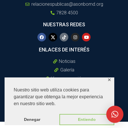
relacionespublicas@asonbomd.org
7828 4500
NUESTRAS REDES
ENLACES DE INTERÉS
Noticias
Galería
Himno y oración
✕
Política De Privacidad
Nuestro sitio web utiliza cookies para
Acceso a correo electrónico
garantizar que obtenga la mejor experiencia
en nuestro sitio web.
Copyright© 2023 – ASONBOMD – Todos los derechos reservados
Denegar
Entiendo