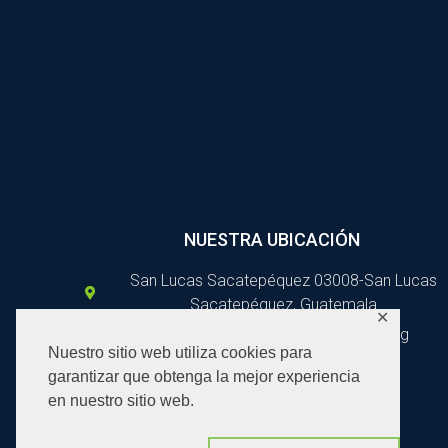
NUESTRA UBICACIÓN
San Lucas Sacatepéquez 03008-San Lucas
Sacatepéquez, Guatemala
✕
relacionespublicas@asonbomd.org
Nuestro sitio web utiliza cookies para
7828 4500
garantizar que obtenga la mejor experiencia
en nuestro sitio web.