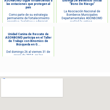
ASONBOMD sigue fortaleciendo a
Entrega De Beneficio Social
las estaciones que protegen al
"Bono De Riesgo"
país
La Asociación Nacional de
Como parte de su estrategia
Bomberos Municipales
permanente de fortalecimiento
Departamentales ASONBOMD
operativo, logístico y administ...
realizó la entreg...
Unidad Canina de Rescate de
ASONBOMD participa en el Taller
de Trabajo con Binomios de
Búsqueda en G...
Del domingo 26 al viernes 31 de
enero de 2024, en las
instalaciones de la Academia de la
...